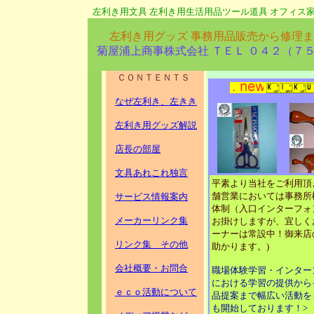
左利き用文具 左利き用生活用品ツール道具 オフィス家
左利き用グッズ 事務用品販売から修理
菊屋浦上商事株式会社 ＴＥＬ ０４２（７
ＣＯＮＴＥＮＴＳ
なぜ左利き、左きき
左利き用グッズ解説
店長の部屋
文具あれこれ独言
平素より当社をご利用頂
舗営業においては事務所
サービス情報案内
体制（入口インターフォ
メーカーリンク集
お掛けしますが、宜しく
ーナーは常設中！御来店
リンク集 その他
助かります。)
会社概要・お問合
職場体験学習・インター
における学習の提供から
ｅｃｏ活動について
品提案まで幅広い活動を
も開始しております！>