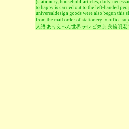
(stationery, household-articles, daily-necessari
to happy is carried out to the left-handed peo
universaldesign goods were also begun this sh
from the mail order of stationery to office
人語 ありえへん世界 テレビ東京 美輪明宏 